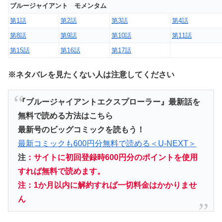
ブルージャイアント モメンタム
第1話
第2話
第3話
第4話
第8話
第9話
第10話
第11話
第15話
第16話
第17話
※ネタバレを見たくない人は注意してください
『ブルージャイアントエクスプローラー』最新話を
無料で読める方法はこちら
最新号のビッグコミックを読もう！
最新コミックも600円分無料で読める＜U-NEXT＞
注
：サイトに初回登録時600円分のポイントを使用
すれば無料で読めます。
注：1か月以内に解約すれば一切料金はかかりませ
ん