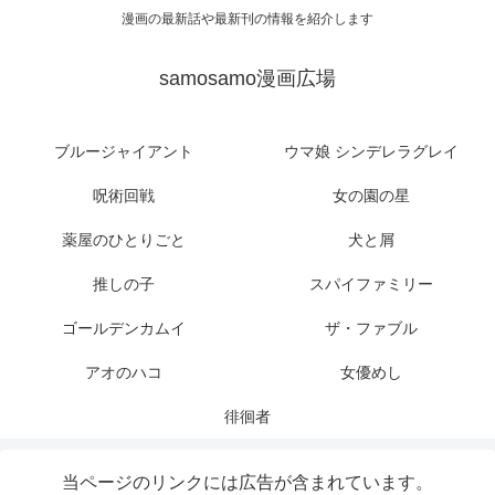
漫画の最新話や最新刊の情報を紹介します
samosamo漫画広場
ブルージャイアント
ウマ娘 シンデレラグレイ
呪術回戦
女の園の星
薬屋のひとりごと
犬と屑
推しの子
スパイファミリー
ゴールデンカムイ
ザ・ファブル
アオのハコ
女優めし
徘徊者
当ページのリンクには広告が含まれています。