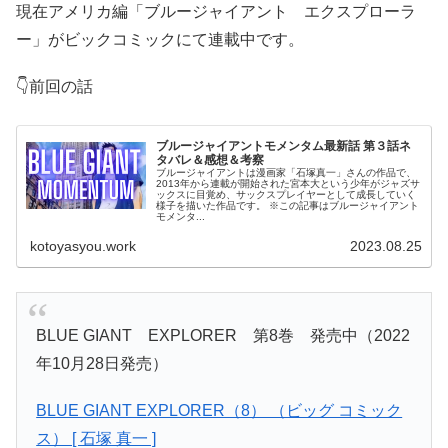
現在アメリカ編「ブルージャイアント エクスプローラ
ー」がビックコミックにて連載中です。
👇前回の話
ブルージャイアントモメンタム最新話 第３話ネ
タバレ＆感想＆考察
ブルージャイアントは漫画家「石塚真一」さんの作品で、
2013年から連載が開始された宮本大という少年がジャズサ
ックスに目覚め、サックスプレイヤーとして成長していく
様子を描いた作品です。 ※この記事はブルージャイアント
モメンタ...
kotoyasyou.work
2023.08.25
BLUE GIANT EXPLORER 第8巻 発売中（2022
年10月28日発売）
BLUE GIANT EXPLORER（8） （ビッグ コミック
ス） [ 石塚 真一 ]