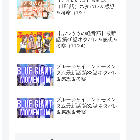
【アオのハコ】最新話
（181話）ネタバレ＆感想
＆考察（1/27）
【ふつううの軽音部】最新
話 第46話ネタバレ＆感想＆
考察（11/24）
ブルージャイアントモメン
タム最新話 第33話ネタバレ
＆感想＆考察
ブルージャイアントモメン
タム最新話 第32話ネタバレ
＆感想＆考察