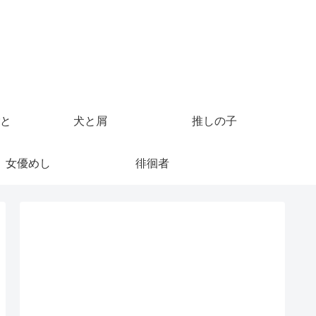
と
犬と屑
推しの子
女優めし
徘徊者