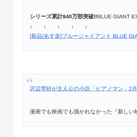
シリーズ累計840万部突破‼
BLUE GIAN
↓ ↓ ↓ ↓ ↓
[新品/あす楽]ブルージャイアント BLUE GI
沢辺雪祈が主人公の小説「ピアノマン」2月
漫画でも映画でも描かれなかった『新しい