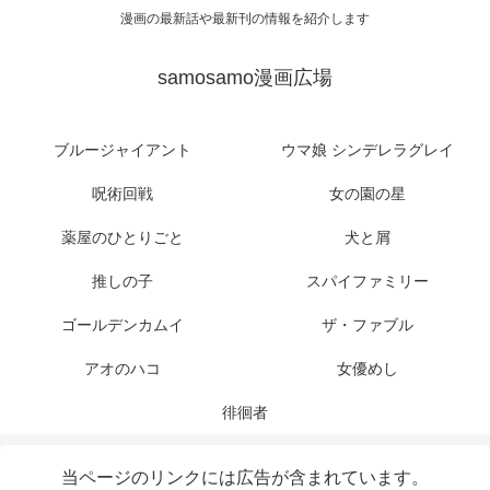
漫画の最新話や最新刊の情報を紹介します
samosamo漫画広場
ブルージャイアント
ウマ娘 シンデレラグレイ
呪術回戦
女の園の星
薬屋のひとりごと
犬と屑
推しの子
スパイファミリー
ゴールデンカムイ
ザ・ファブル
アオのハコ
女優めし
徘徊者
当ページのリンクには広告が含まれています。