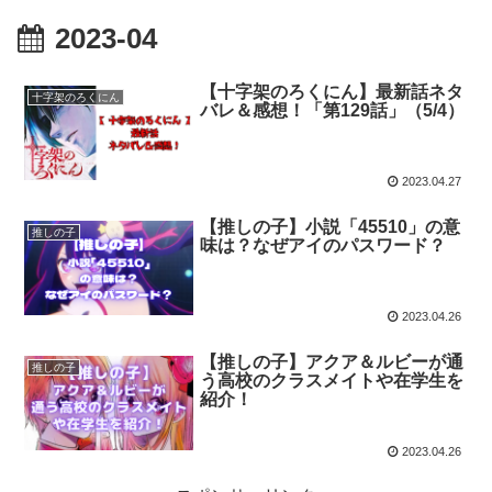
2023-04
【十字架のろくにん】最新話ネタ
十字架のろくにん
バレ＆感想！「第129話」（5/4）
2023.04.27
【推しの子】小説「45510」の意
推しの子
味は？なぜアイのパスワード？
2023.04.26
【推しの子】アクア＆ルビーが通
推しの子
う高校のクラスメイトや在学生を
紹介！
2023.04.26