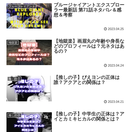
ブルージャイアントエクスプロー
ブルージャイアント
ラー最新話 第71話ネタバレ＆感
想＆考察
2023.04.25
【地獄楽】画眉丸の年齢や身長な
地獄楽
どのプロフィールは？元ネタはあ
るの？
2023.04.24
【推しの子】ぴえヨンの正体は
推しの子
誰？アクアとの関係は？
2023.04.21
【推しの子】中学生の正体は？ア
推しの子
イとカミキヒカルの関係とは？