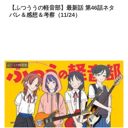
【ふつううの軽音部】最新話 第46話ネタ
バレ＆感想＆考察（11/24）
ふつうの軽音部