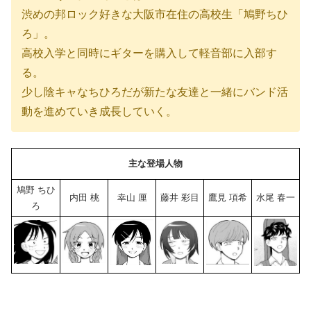
渋めの邦ロック好きな大阪市在住の高校生「鳩野ちひ
ろ」。
高校入学と同時にギターを購入して軽音部に入部す
る。
少し陰キャなちひろだが新たな友達と一緒にバンド活
動を進めていき成長していく。
主な登場人物
鳩野 ちひ
内田 桃
幸山 厘
藤井 彩目
鷹見 項希
水尾 春一
ろ