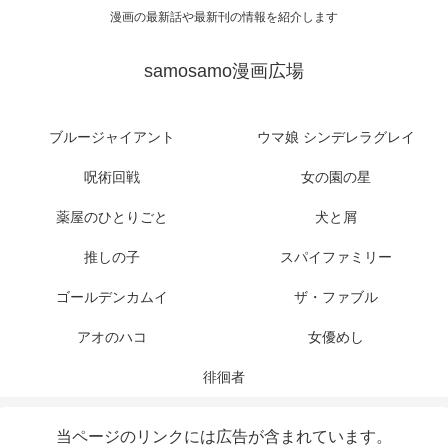
漫画の最新話や最新刊の情報を紹介します
samosamo漫画広場
ブルージャイアント
ウマ娘 シンデレラグレイ
呪術回戦
女の園の星
薬屋のひとりごと
犬と屑
推しの子
スパイファミリー
ゴールデンカムイ
ザ・ファブル
アオのハコ
女優めし
徘徊者
当ページのリンクには広告が含まれています。