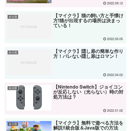
2022.09.12
【マイクラ】猫の飼い方と手懐け
未分類
方!猫が出現するの場所は決まっ
ている！
2022.05.05
【マイクラ】隠し扉の簡単な作り
未分類
方！バレない隠し扉はロマン！
2022.04.02
【Nintendo Switch】ジョイコン
未分類
が反応しない（光らない）時の対
処方法は？
2022.01.02
【マイクラ】無料で遊べる方法を
未分類
解説‼統合版＆Java版での方法