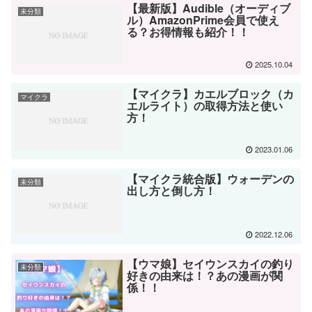
【最新版】Audible（オーディブ
未分類
ル）AmazonPrime会員で使え
る？お得情報も紹介！！
2025.10.04
【マイクラ】カエルブロック（カ
マイクラ
エルライト）の取得方法と使い
方！
2023.01.06
【マイクラ統合版】ウォーデンの
未分類
出し方と倒し方！
2022.12.06
【ウマ娘】セイウンスカイの釣り
未分類
好きの由来は！？あの漫画が関
係！！