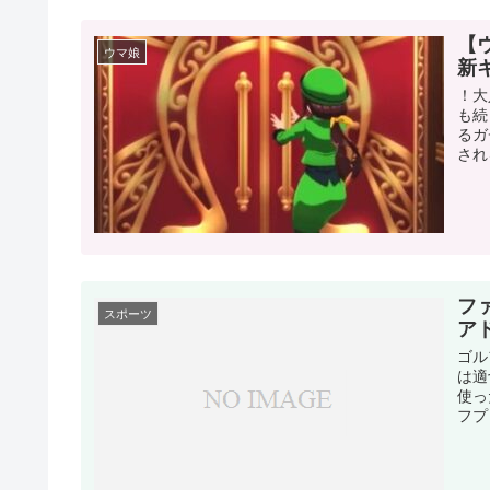
【
ウマ娘
新
！大
も続
るガ
され
フ
スポーツ
ア
ゴル
は適
使っ
フプ