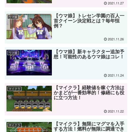
2021.11.27
【ウマ娘】トレセン学園の百人一
ウマ娘
首クイーン決定戦とは？毎年恒
例？
2021.11.26
【ウマ娘】新キャラクター追加予
ウマ娘
想！可能性のあるウマ娘はコレ！
2021.11.24
【マイクラ】経験値を稼ぐ方法は
マイクラ
かまどが一番効率的！修繕にも役
に立つ方法！
2021.11.22
【マイクラ】無限にマグマを入手
マイクラ
する方法！燃料が無限に調達でき