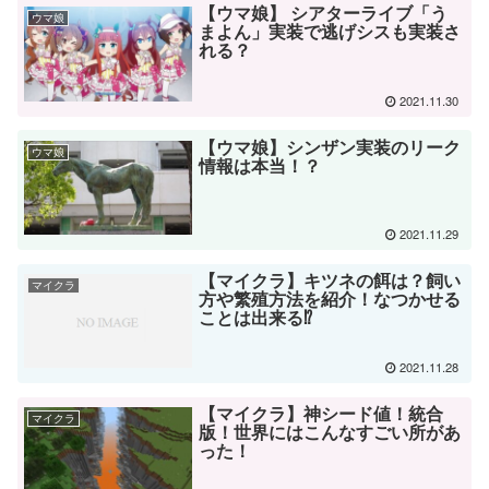
【ウマ娘】 シアターライブ「う
ウマ娘
まよん」実装で逃げシスも実装さ
れる？
2021.11.30
【ウマ娘】シンザン実装のリーク
ウマ娘
情報は本当！？
2021.11.29
【マイクラ】キツネの餌は？飼い
マイクラ
方や繁殖方法を紹介！なつかせる
ことは出来る⁉
2021.11.28
【マイクラ】神シード値！統合
マイクラ
版！世界にはこんなすごい所があ
った！