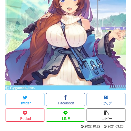
Twitter
Facebook
はてブ
Pocket
LINE
コピー
2022.10.22
2021.03.26