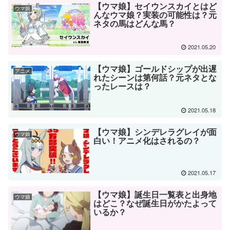
【ウマ娘】セイウンスカイとはど
ウマ娘
んなウマ娘？実装の可能性は？元
ネタの馬はどんな馬？
2021.05.20
【ウマ娘】ゴールドシップが出遅
アニメ
れたシーンは第何話？元ネタとな
ったレースは？
2021.05.18
【ウマ娘】シンデレラグレイが面
ウマ娘
白い！アニメ化はされるの？
2021.05.17
【ウマ娘】誕生日一覧表と出身地
ウマ娘
はどこ？なぜ誕生日がかたよって
いるか？