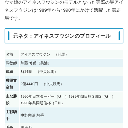
ウマ娘のアイネスフウジンのモデルとなった実際の馬アイ
ネスフウジンは1989年から1990年にかけて活躍した競走
馬です。
元ネタ：アイネスフウジンのプロフィール
名前
アイネスフウジン （牡馬）
調教師
加藤 修甫（美浦）
8戦4勝 （中央競馬）
成績
獲得賞
2億4440円 （中央競馬）
金額
主な勝
1990年日本ダービー（GⅠ）1989年朝日杯３歳S（GⅠ）
1990年共同通信杯（GⅢ）
鞍
主戦騎
中野栄治 騎手
手
黒鹿毛
毛色