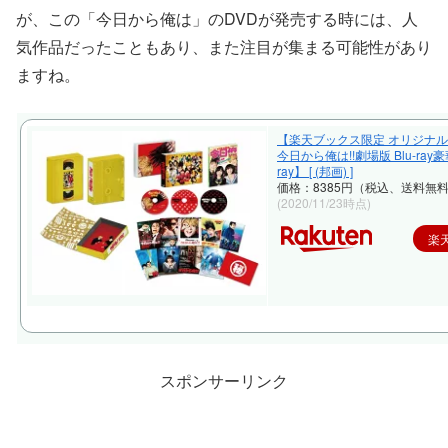
が、この「今日から俺は」のDVDが発売する時には、人
気作品だったこともあり、また注目が集まる可能性があり
ますね。
【楽天ブックス限定 オリジナル
今日から俺は!!劇場版 Blu-ray豪
ray】 [ (邦画) ]
価格：8385円（税込、送料無料
(2020/11/23時点)
楽
スポンサーリンク