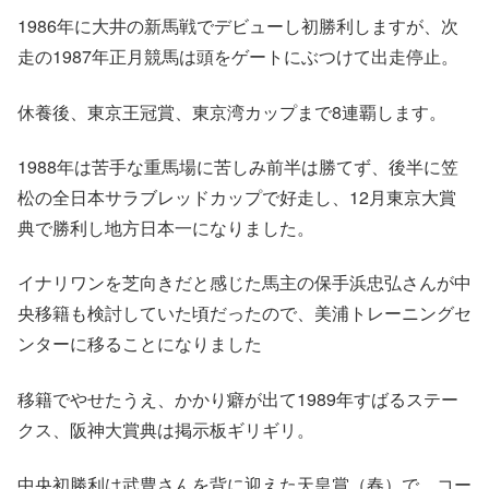
1986年に大井の新馬戦でデビューし初勝利しますが、次
走の1987年正月競馬は頭をゲートにぶつけて出走停止。
休養後、東京王冠賞、東京湾カップまで8連覇します。
1988年は苦手な重馬場に苦しみ前半は勝てず、後半に笠
松の全日本サラブレッドカップで好走し、12月東京大賞
典で勝利し地方日本一になりました。
イナリワンを芝向きだと感じた馬主の保手浜忠弘さんが中
央移籍も検討していた頃だったので、美浦トレーニングセ
ンターに移ることになりました
移籍でやせたうえ、かかり癖が出て1989年すばるステー
クス、阪神大賞典は掲示板ギリギリ。
中央初勝利は武豊さんを背に迎えた天皇賞（春）で、コー