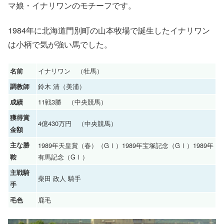
マ娘・イナリワンのモチーフです。
1984年に北海道門別町の山本牧場で誕生したイナリワン
は小柄で気が強い馬でした。
イナリワン （牡馬）
名前
鈴木 清（美浦）
調教師
11戦3勝 （中央競馬）
成績
獲得賞
4億430万円 （中央競馬）
金額
主な勝
1989年天皇賞（春）（GⅠ）1989年宝塚記念（GⅠ）1989年
有馬記念（GⅠ）
鞍
主戦騎
柴田 政人 騎手
手
鹿毛
毛色