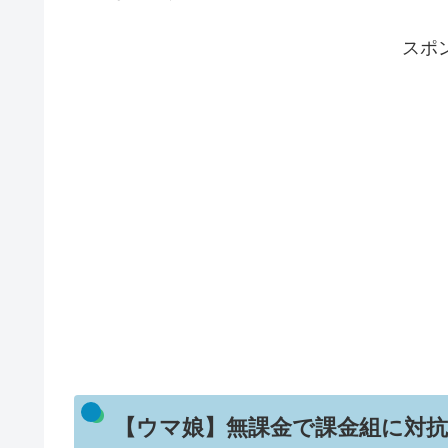
スポ
【ウマ娘】無課金で課金組に対