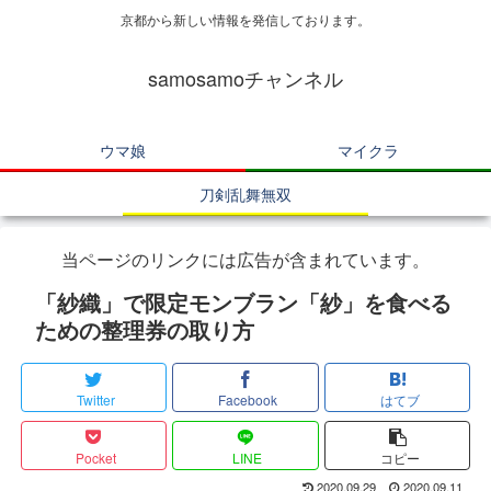
京都から新しい情報を発信しております。
samosamoチャンネル
ウマ娘
マイクラ
刀剣乱舞無双
当ページのリンクには広告が含まれています。
「紗織」で限定モンブラン「紗」を食べる
ための整理券の取り方
Twitter
Facebook
はてブ
Pocket
LINE
コピー
2020.09.29
2020.09.11