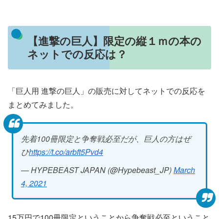
【進撃の巨人】限定の縦１ｍの本の
ネットでの反応は？
「巨人用 進撃の巨人」の販売に対してネットでの反応を
まとめてみました。
先着100冊限定と争奪戦必至だが、巨人の方はぜ
ひ
https://t.co/arbft5Pvd4
— HYPEBEAST JAPAN (@Hypebeast_JP)
March
4, 2021
15万円で100冊限定ということから争奪戦必至ということ