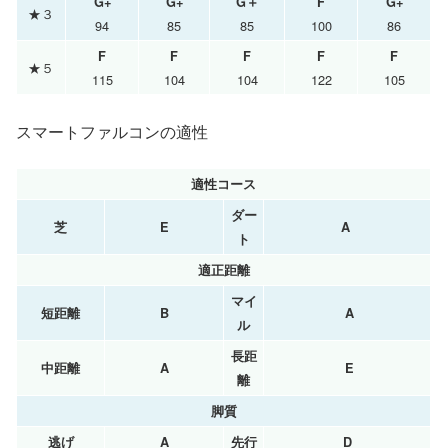
G+
G+
G＋
F
G+
★３
94
85
85
100
86
F
F
F
F
F
★５
115
104
104
122
105
スマートファルコンの適性
適性コース
ダー
芝
E
A
ト
適正距離
マイ
短距離
B
A
ル
長距
中距離
A
E
離
脚質
逃げ
A
先行
D