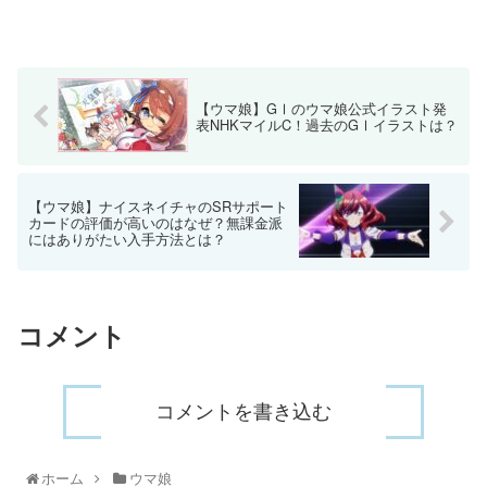
【ウマ娘】GⅠのウマ娘公式イラスト発
表NHKマイルC！過去のGⅠイラストは？
【ウマ娘】ナイスネイチャのSRサポート
カードの評価が高いのはなぜ？無課金派
にはありがたい入手方法とは？
コメント
コメントを書き込む
ホーム
ウマ娘