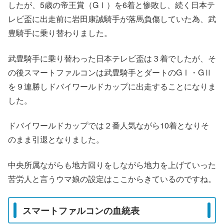
したが、5歳の帝王賞（GⅠ）を6着と惨敗し、続く日本テ
レビ盃に出走前に岩田康誠騎手が落馬負傷していた為、武
豊騎手に乗り替わりました。
武豊騎手に乗り替わった日本テレビ盃は３着でしたが、そ
の後スマートファルコンは武豊騎手とダートのGⅠ・GⅡ
を９連勝しドバイワールドカップに出走することになりま
した。
ドバイワールドカップでは２番人気ながら10着となりそ
のまま引退となりました。
中央所属ながらも地方回りをしながら地力を上げていった
苦労人と言うウマ娘の設定はここからきているのですね。
スマートファルコンの血統表