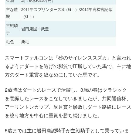
金額
馬：9億3025万円）
主な勝
2011年スプリンターズS（GⅠ）/2012年高松宮記念
鞍
（GⅠ）
主戦騎
岩田康誠・武豊
手
毛色
栗毛
スマートファルコンは「砂のサイレンススズカ」と言われ
るようにダートを逃げの脚質で圧勝していた馬で、主に地
方のダート重賞を総なめにしていた馬です。
2歳時はダートのレースで活躍し、3歳の春はクラシック
を意識したレースをこなしていきましたが、共同通信杯、
アーリントンカップ、皐月賞と惨敗しダート路線にレース
を絞り地方を中心に重賞を勝ち続けました。
5歳までは主に岩田康誠騎手が主戦騎手として乗っていま