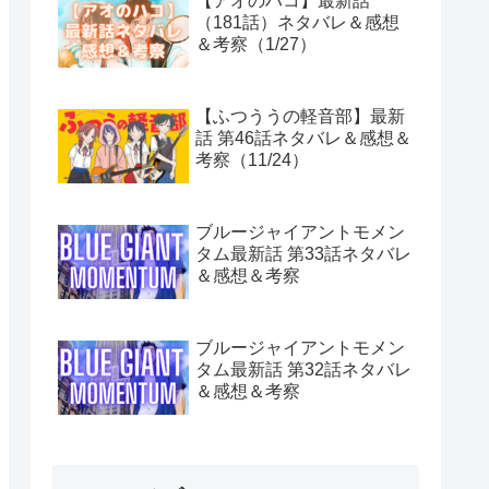
【アオのハコ】最新話
（181話）ネタバレ＆感想
＆考察（1/27）
【ふつううの軽音部】最新
話 第46話ネタバレ＆感想＆
考察（11/24）
ブルージャイアントモメン
タム最新話 第33話ネタバレ
＆感想＆考察
ブルージャイアントモメン
タム最新話 第32話ネタバレ
＆感想＆考察