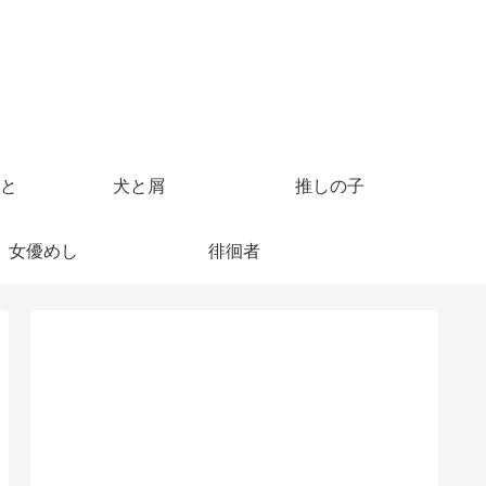
と
犬と屑
推しの子
女優めし
徘徊者