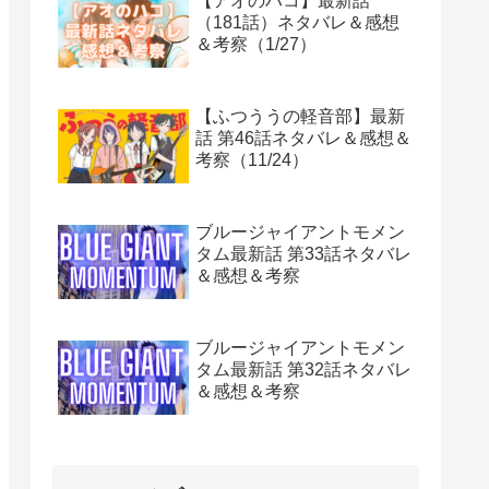
【アオのハコ】最新話
（181話）ネタバレ＆感想
＆考察（1/27）
【ふつううの軽音部】最新
話 第46話ネタバレ＆感想＆
考察（11/24）
ブルージャイアントモメン
タム最新話 第33話ネタバレ
＆感想＆考察
ブルージャイアントモメン
タム最新話 第32話ネタバレ
＆感想＆考察