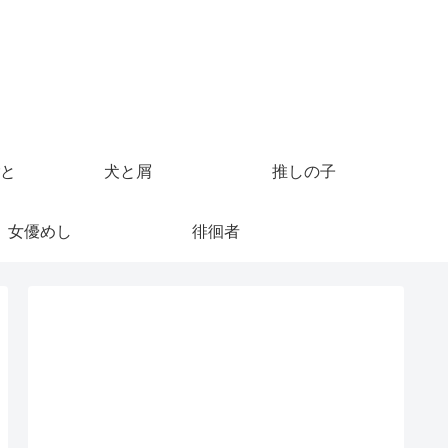
と
犬と屑
推しの子
女優めし
徘徊者