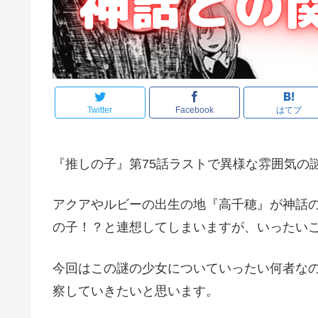
Twitter
Facebook
はてブ
『推しの子』第75話ラストで異様な雰囲気の
アクアやルビーの出生の地『高千穂』が神話
の子！？と連想してしまいますが、いったい
今回はこの謎の少女についていったい何者な
察していきたいと思います。