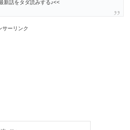
最新話をタダ読みする♪<<
ンサーリンク