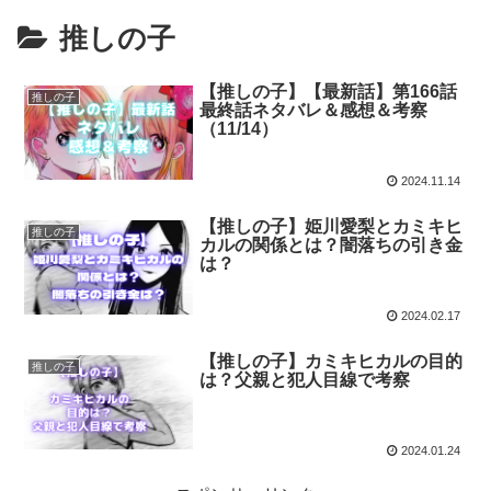
推しの子
【推しの子】【最新話】第166話
推しの子
最終話ネタバレ＆感想＆考察
（11/14）
2024.11.14
【推しの子】姫川愛梨とカミキヒ
推しの子
カルの関係とは？闇落ちの引き金
は？
2024.02.17
【推しの子】カミキヒカルの目的
推しの子
は？父親と犯人目線で考察
2024.01.24