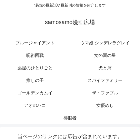
漫画の最新話や最新刊の情報を紹介します
samosamo漫画広場
ブルージャイアント
ウマ娘 シンデレラグレイ
呪術回戦
女の園の星
薬屋のひとりごと
犬と屑
推しの子
スパイファミリー
ゴールデンカムイ
ザ・ファブル
アオのハコ
女優めし
徘徊者
当ページのリンクには広告が含まれています。