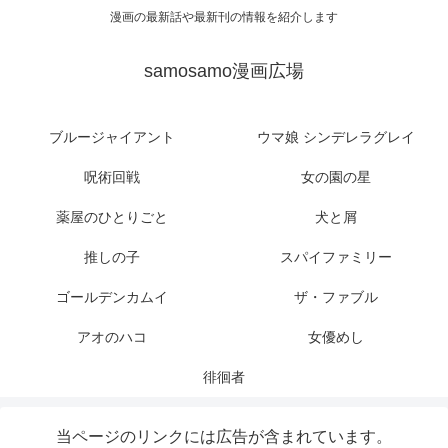
漫画の最新話や最新刊の情報を紹介します
samosamo漫画広場
ブルージャイアント
ウマ娘 シンデレラグレイ
呪術回戦
女の園の星
薬屋のひとりごと
犬と屑
推しの子
スパイファミリー
ゴールデンカムイ
ザ・ファブル
アオのハコ
女優めし
徘徊者
当ページのリンクには広告が含まれています。