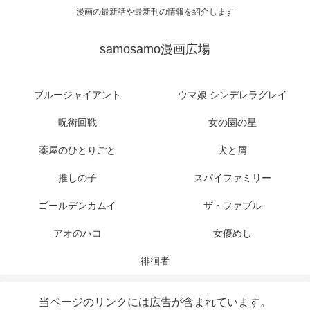
漫画の最新話や最新刊の情報を紹介します
samosamo漫画広場
ブルージャイアント
ウマ娘 シンデレラグレイ
呪術回戦
女の園の星
薬屋のひとりごと
犬と屑
推しの子
スパイファミリー
ゴールデンカムイ
ザ・ファブル
アオのハコ
女優めし
徘徊者
当ページのリンクには広告が含まれています。