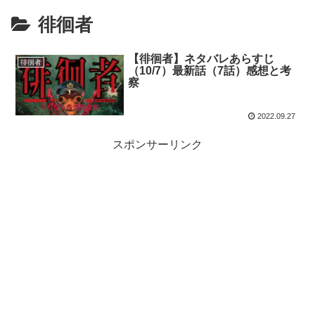
徘徊者
【徘徊者】ネタバレあらすじ
徘徊者
（10/7）最新話（7話）感想と考
察
2022.09.27
スポンサーリンク